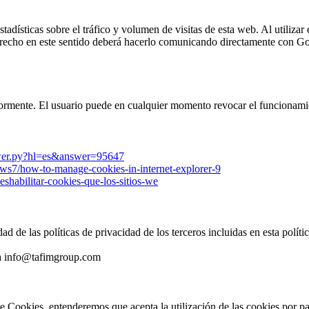
dísticas sobre el tráfico y volumen de visitas de esta web. Al utilizar 
 derecho en este sentido deberá hacerlo comunicando directamente con G
rmente. El usuario puede en cualquier momento revocar el funcionamien
swer.py?hl=es&answer=95647
ws7/how-to-manage-cookies-in-internet-explorer-9
deshabilitar-cookies-que-los-sitios-we
 de las políticas de privacidad de los terceros incluidas en esta políti
e a info@tafimgroup.com
e Cookies, entenderemos que acepta la utilización de las cookies por pa