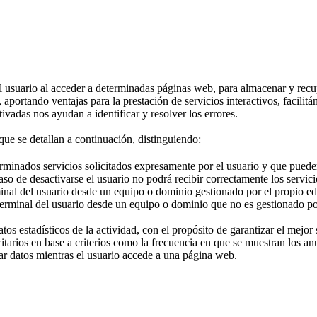
 usuario al acceder a determinadas páginas web, para almacenar y recu
 aportando ventajas para la prestación de servicios interactivos, facili
vadas nos ayudan a identificar y resolver los errores.
 que se detallan a continuación, distinguiendo:
erminados servicios solicitados expresamente por el usuario y que puede
so de desactivarse el usuario no podrá recibir correctamente los servici
nal del usuario desde un equipo o dominio gestionado por el propio edito
erminal del usuario desde un equipo o dominio que no es gestionado por e
os estadísticos de la actividad, con el propósito de garantizar el mejor 
citarios en base a criterios como la frecuencia en que se muestran los an
ar datos mientras el usuario accede a una página web.