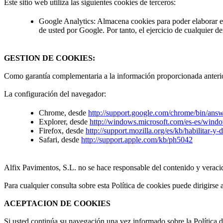
Este sitio web utiliza las siguientes cookies de terceros:
Google Analytics: Almacena cookies para poder elaborar esta
de usted por Google. Por tanto, el ejercicio de cualquier
GESTION DE COOKIES:
Como garantía complementaria a la información proporcionada anterio
La configuración del navegador:
Chrome, desde
http://support.google.com/chrome/bin/an
Explorer, desde
http://windows.microsoft.com/es-es/windo
Firefox, desde
http://support.mozilla.org/es/kb/habilitar-y-
Safari, desde
http://support.apple.com/kb/ph5042
Alfix Pavimentos, S.L. no se hace responsable del contenido y veracidad
Para cualquier consulta sobre esta Política de cookies puede dirigirs
ACEPTACION DE COOKIES
Si usted continúa su navegación una vez informado sobre la Política d